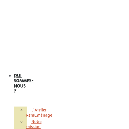
QUI
SOMMES-
NOUS
?
L’Atelier
Remuménage
Notre
mission