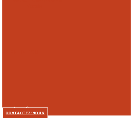
Facebook-f
Twitter
Instagram
Youtube
FAIRE UN DON
05 56 92 80 35
CONTACTEZ-NOUS