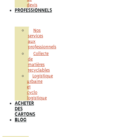
devis
PROFESSIONNELS
Nos
services
aux
professionnels
Collecte
de
matières
recyclables
Logistique
urbaine
et
cyclo
logistique
ACHETER
DES
CARTONS
BLOG