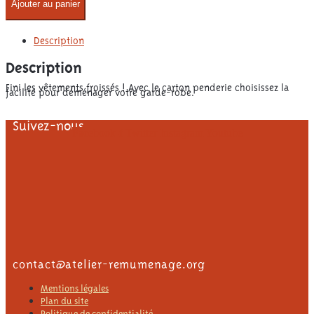
Ajouter au panier
Description
Description
Fini les vêtements froissés ! Avec le carton penderie choisissez la
facilité pour déménager votre garde-robe.
Suivez-nous
Facebook-f
Twitter
Instagram
Youtube
contact@atelier-remumenage.org
Mentions légales
Plan du site
Politique de confidentialité