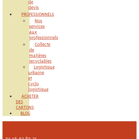
de
devis
PROFESSIONNELS
Nos
services
aux
professionnels
Collecte
de
matières
recyclables
Logistique
urbaine
et
cyclo
logistique
ACHETER
DES
CARTONS
BLOG
05 56 92 80 35