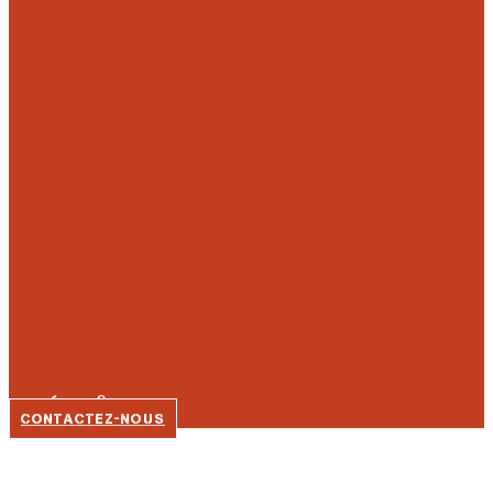
Facebook-f
Twitter
Instagram
Youtube
FAIRE UN DON
05 56 92 80 35
CONTACTEZ-NOUS