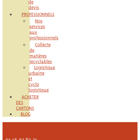
de
devis
PROFESSIONNELS
Nos
services
aux
professionnels
Collecte
de
matières
recyclables
Logistique
urbaine
et
cyclo
logistique
ACHETER
DES
CARTONS
BLOG
05 56 92 80 35