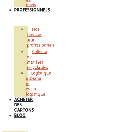
devis
PROFESSIONNELS
Nos
services
aux
professionnels
Collecte
de
matières
recyclables
Logistique
urbaine
et
cyclo
logistique
ACHETER
DES
CARTONS
BLOG