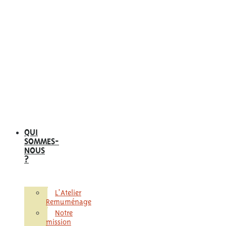
QUI
SOMMES-
NOUS
?
L’Atelier
Remuménage
Notre
mission