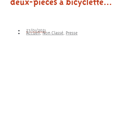
deux-pièces à bicyclette…
27/01/2021
Accueil
,
Non Classé
,
Presse