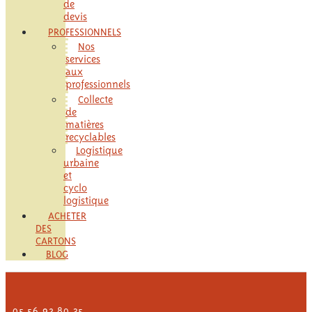
de
devis
PROFESSIONNELS
Nos
services
aux
professionnels
Collecte
de
matières
recyclables
Logistique
urbaine
et
cyclo
logistique
ACHETER
DES
CARTONS
BLOG
05 56 92 80 35