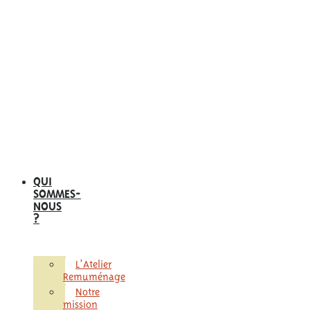
QUI
SOMMES-
NOUS
?
L’Atelier
Remuménage
Notre
mission