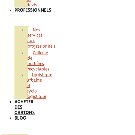
devis
PROFESSIONNELS
Nos
services
aux
professionnels
Collecte
de
matières
recyclables
Logistique
urbaine
et
cyclo
logistique
ACHETER
DES
CARTONS
BLOG