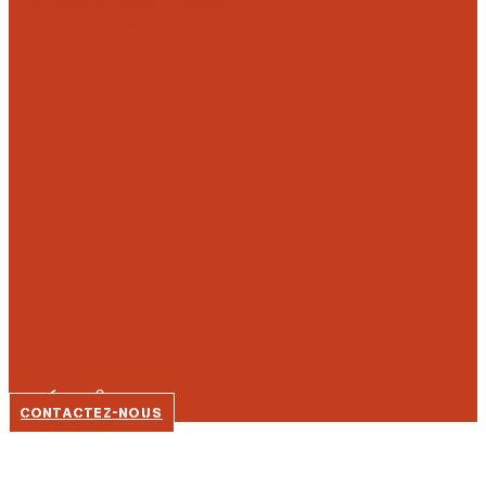
Facebook-f
Twitter
Instagram
Youtube
FAIRE UN DON
05 56 92 80 35
CONTACTEZ-NOUS