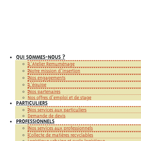
QUI SOMMES-NOUS ?
L’Atelier Remuménage
Notre mission d’insertion
Nos engagements
L’équipe
Nos partenaires
Nos offres d’emploi et de stage
PARTICULIERS
Nos services aux particuliers
Demande de devis
PROFESSIONNELS
Nos services aux professionnels
Collecte de matières recyclables
Logistique urbaine et cyclo logistique