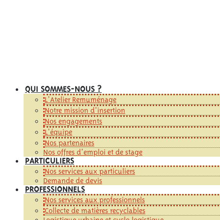
QUI SOMMES-NOUS ?
L’Atelier Remuménage
Notre mission d’insertion
Nos engagements
L’équipe
Nos partenaires
Nos offres d’emploi et de stage
PARTICULIERS
Nos services aux particuliers
Demande de devis
PROFESSIONNELS
Nos services aux professionnels
Collecte de matières recyclables
Logistique urbaine et cyclo logistique